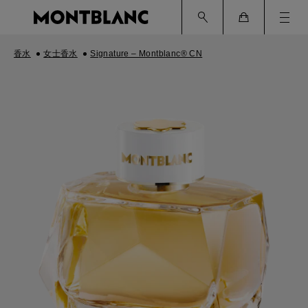
Ham
Cart
香水
女士香水
Signature – Montblanc® CN