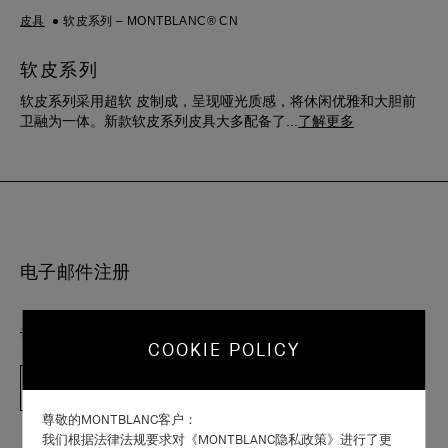
皮具
软皮系列 – MONTBLANC® CN
软皮系列
软皮系列采用超软 皮制成，呈现哑光质感，将休闲优雅和大胆前
卫融为一体。新款软皮系列皮具大多配备了
...
了解更多
电子邮件注册
订阅我们的万宝龙月度期刊
COOKIE POLICY
注册
尊敬的MONTBLANC客户：
我们根据法律法规要求对《MONTBLANC隐私政策》进行了更