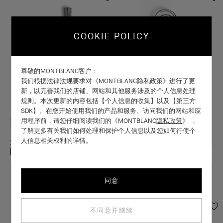
COOKIE POLICY
尊敬的MONTBLANC客户：
我们根据法律法规要求对《MONTBLANC隐私政策》进行了更
新，以完善我们的店铺、网站和其他服务涉及的个人信息处理
规则。本次更新的内容包括【个人信息的收集】以及【第三方
SDK】。在您开始使用我们的产品和服务、访问我们的网站和应
用程序前，请您仔细阅读我们的《MONTBLANC
隐私政策
》 ，
新款上市
限量款产品
新款上市
了解更多有关我们如何处理和保护个人信息以及您如何行使个
人信息相关权利的详情。
大文豪系列致敬布拉姆·斯托克
匠心钥匙扣 乌木棕
限量款墨水笔（全球1897支）
￥2,210
￥44,300
更多可选颜色
同意
不同意并继续