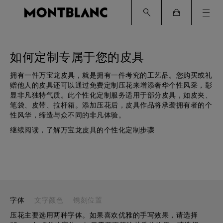
Ham
Cart
如何定制专属于您的皮具
拥有一件万宝龙皮具，就是拥有一件考究的工艺品。您购买或礼
赠他人的皮具还可以通过免费定制压花来增添奢华个性风采，彰
显非凡独特气质。此个性化定制服务适用于部分皮具，如皮夹、
笔袋、皮带、拉杆箱。添加压花后，皮具作品将承袭拥有者的个
性风华，缔造与众不同的非凡体验。
继续阅读，了解万宝龙皮具的个性化定制步骤
字体
文字颜色
镌刻位置
压花主要选用两种字体。如果喜欢优雅的手写效果，请选择
压花文字可以采用银箔或金箔压印，两者均可增添奢华的金属质
姓名首字母的压花位置为皮夹、名片夹等产品的右下角；笔袋姓