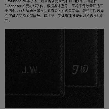
“Rounded”斜体字体。如果需要更简约朴质的效果，请选择
感。如需低调奢华，请选择“素面”选项，该选项不进行填色，与
名首字母通常点缀于翻盖外侧的扣环下方。皮带背面；拉杆箱侧
“Grotesque”无衬线字体。根据具体型号，压花字母数量可达三
皮具本色相得益彰。请注意，颜色选项可能会因所选皮具而异。
面的行李牌。
至四个，非常适合压印皮具拥有者的姓名首字母。您还可以选择
在字母之间添加间隔号。请注意，字体选项可能会因所选皮具而
异。