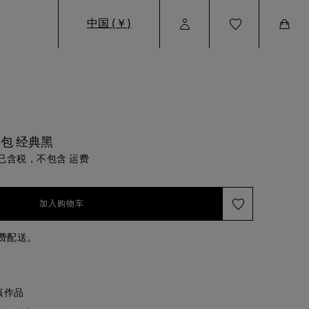
中国 (￥)
User
Wishlist
Cart
Profile
包 经典黑
已含税，不包含 运费
加入购物车
免费配送。
该作品