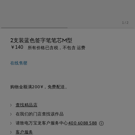
1
/
2
2支装蓝色签字笔笔芯M型
￥140
所有价格已含税，不包含 运费
在线售罄
购物金额满200¥，免费配送。
查找精品店
在我们的门店查找该作品
请致电万宝龙客户服务中心
400 6088 588
客户服务