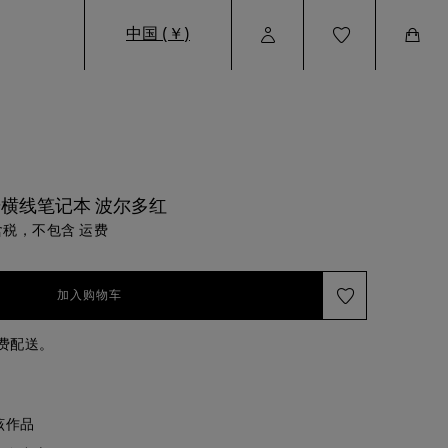
中国 (￥)
User
Wishlist
Cart
Profile
横线笔记本 波尔多红
税，不包含 运费
加入购物车
免费配送。
该作品