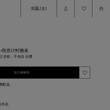
中国 (￥)
User
Wishlist
Cart
Profile
•凯世计时腕表
已含税，不包含 运费
加入购物车
免费配送。
该作品