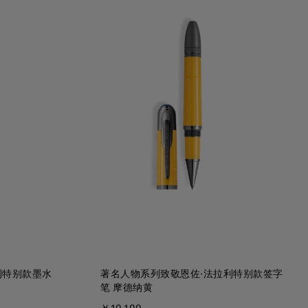
利特别款墨水
著名人物系列致敬恩佐·法拉利特别款签字
笔 摩德纳黄