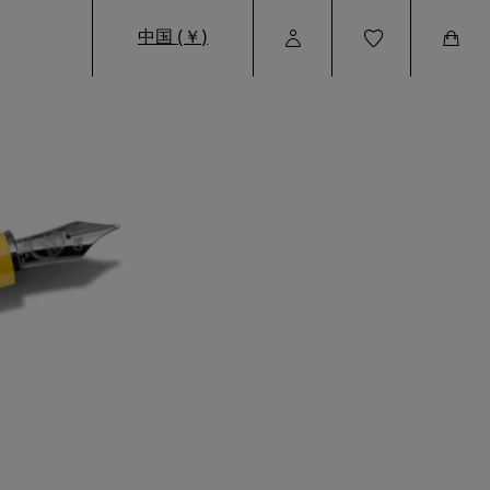
中国 (￥)
User
Wishlist
Cart
Profile