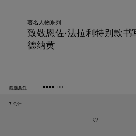
著名人物系列
致敬恩佐·法拉利特别款书
德纳黄
分类
筛选条件
7 总计