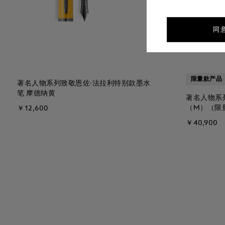
同
限量款产品
著名人物系列致敬恩佐·法拉利特别款墨水
笔 摩德纳黄
著名人物系
（M）（限量
￥12,600
￥40,900