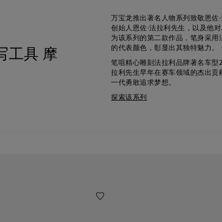
万宝龙推出著名人物系列致敬恩佐
创始人恩佐·法拉利先生，以及他
为该系列的第二款作品，笔身采用法
的代表颜色，彰显出其独特魅力。
写工具 摩
笔咀精心雕刻法拉利品牌著名车型250 
拉利先生早年在赛车领域的杰出贡
一代勇敢追求梦想。
探索该系列