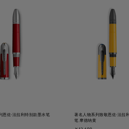
列恩佐·法拉利特别款墨水笔
著名人物系列致敬恩佐·法拉
笔 摩德纳黄