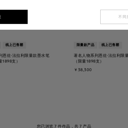
意
不同
线上已售罄
限量款产品
线上已售罄
列恩佐·法拉利限量款墨水笔
著名人物系列恩佐·法拉利限
1898支）
（限量1898支）
￥38,300
您已浏览
7
件作品，共
7
产品