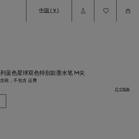
中国 (￥)
User
Wishlist
Cart
Profile
列蓝色星球双色特别款墨水笔 M尖
含税，不包含 运费
尺寸指南