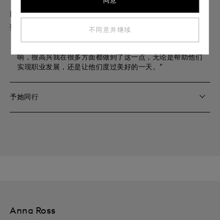
同意
Bao Qi
数字学习经理
不同意并继续
“对我而言，留下印记意味着对与我互动的人产生积极影
响，很高兴我在很多方面都做到了这一点，无论是帮助他们
实现职业发展，还是让他们度过美好的一天。”
予她同行
Anna Ross