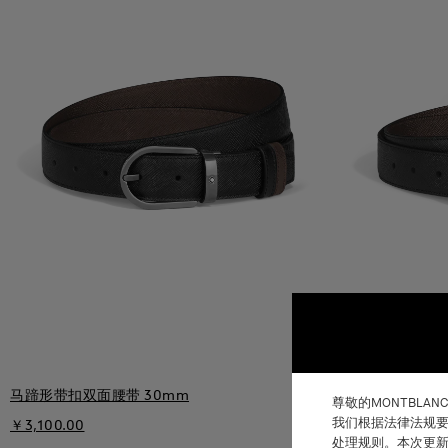
马蹄形带扣双面腰带 30mm
马蹄形带扣双面
尊敬的MONTBLAN
我们根据法律法规要
￥3,100.00
￥3,100.00
处理规则。本次更新