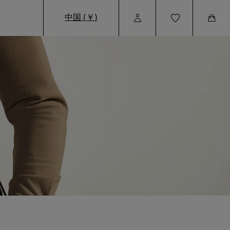
中国 (￥)
User
Wishlist
Cart
Profile