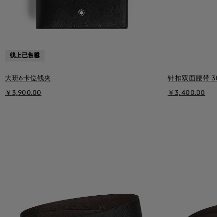
线上已售罄
大班6卡位钱夹
针扣双面腰带 3
￥3,900.00
￥3,400.00