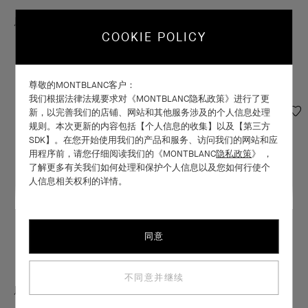
风尚4卡位卡片夹 卡其绿
风尚护照夹 卡其绿
COOKIE POLICY
￥2,700
￥2,600
更多可选颜色
尊敬的MONTBLANC客户：
我们根据法律法规要求对《MONTBLANC隐私政策》进行了更
新，以完善我们的店铺、网站和其他服务涉及的个人信息处理
规则。本次更新的内容包括【个人信息的收集】以及【第三方
SDK】。在您开始使用我们的产品和服务、访问我们的网站和应
用程序前，请您仔细阅读我们的《MONTBLANC
隐私政策
》 ，
了解更多有关我们如何处理和保护个人信息以及您如何行使个
人信息相关权利的详情。
同意
不同意并继续
风尚系列护照夹 经典黑
风尚 4卡位卡片夹 榛果棕