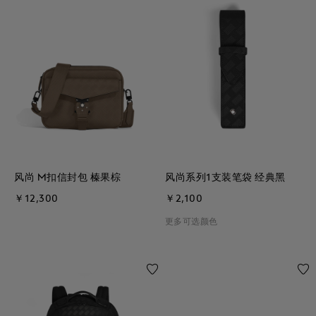
风尚 M扣信封包 榛果棕
风尚系列1支装笔袋 经典黑
￥12,300
￥2,100
更多可选颜色